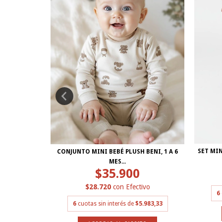
IÉN NACIDO
SET MIN
CONJUNTO MINI BEBÉ PLUSH BENI, 1 A 6
MES...
$35.900
ivo
$28.720
con
Efectivo
6.150
6
6
cuotas sin interés de
$5.983,33
TO