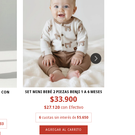
SET MINI BEBÉ 2 PIEZAS BENJI 1 A 6 MESES
CONJUNTO M
É CON
$33.900
$27.120
con
Efectivo
$
6
cuotas sin interés de
$5.650
6
cuot
33
AGREGAR AL CARRITO
A