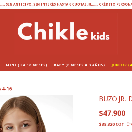
........ SIN ANTICIPO, SIN INTERÉS HASTA 6 CUOTAS.!!!........ CRÉDITO PERSON
MINI (0 A 18 MESES)
BABY (6 MESES A 3 AÑOS)
JUNIOR (4
s 4-16
BUZO JR. 
$47.900
con
Ef
$38.320