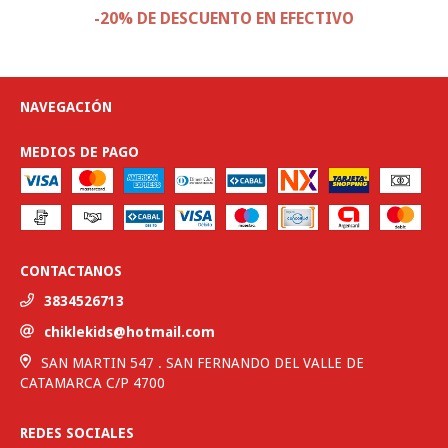
-20% DE DESCUENTO EN EFECTIVO
NAVEGACIÓN
MEDIOS DE PAGO
CONTACTANOS
3834526713
chiklekids@hotmail.com
SAN MARTIN 547 . SAN FERNANDO DEL VALLE DE
CATAMARCA C/P 4700
REDES SOCIALES