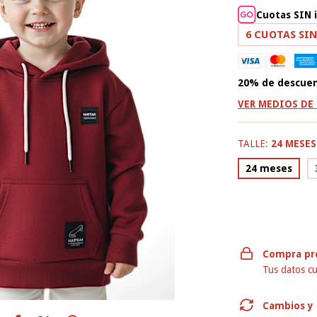
Cuotas SIN 
6
CUOTAS SIN
20% de descue
VER MEDIOS DE
TALLE:
24 MESES
24 meses
Compra pr
Tus datos cu
Cambios y 