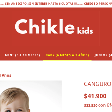
........ SIN ANTICIPO, SIN INTERÉS HASTA 6 CUOTAS.!!!........ CRÉDITO PERSON
MINI (0 A 18 MESES)
BABY (6 MESES A 3 AÑOS)
JUNIOR (4
4 Años
CANGURO 
$41.900
con
Ef
$33.520