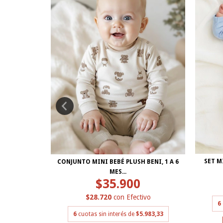
 1 A 6 MESES
SET M
CONJUNTO MINI BEBÉ PLUSH BENI, 1 A 6
MES...
$35.900
ivo
$28.720
con
Efectivo
.983,33
6
6
cuotas sin interés de
$5.983,33