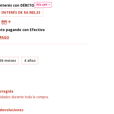
interés con
DÉBITO
 INTERÉS DE
$6.983,33
nto
pagando con Efectivo
 PAGO
36 meses
4 años
otegida
idados durante toda la compra.
devoluciones