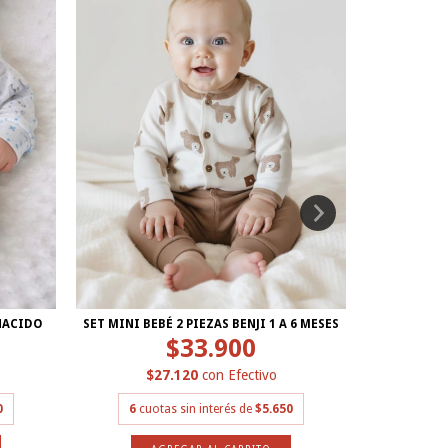
NACIDO
SET MINI BEBÉ 2 PIEZAS BENJI 1 A 6 MESES
ENTERITO MI
$33.900
$27.120
con
Efectivo
$
0
6
cuotas sin interés de
$5.650
6
cuot